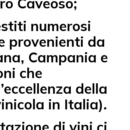
tro Caveoso;
stiti numerosi
e provenienti da
ana, Campania e
oni che
’eccellenza della
nicola in Italia).
tazione di vini ci