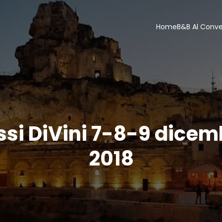
Home
B&B Al Conv
ssi DiVini 7-8-9 dicem
2018