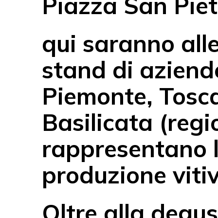
Piazza San Pie
qui saranno alle
stand di aziend
Piemonte, Tosc
Basilicata (regi
rappresentano l
produzione vitivi
Oltre alla degus