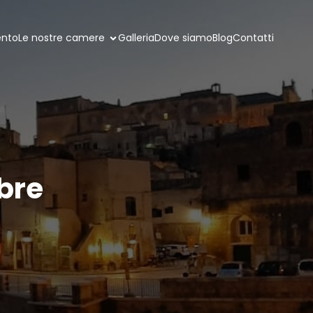
ento
Le nostre camere
Galleria
Dove siamo
Blog
Contatti
bre