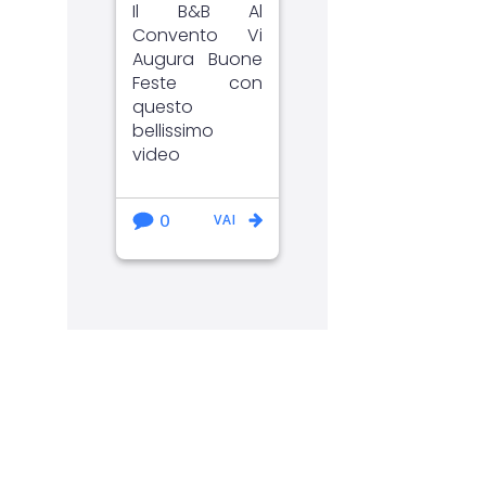
Il B&B Al
Convento Vi
Augura Buone
Feste con
questo
bellissimo
video
0
VAI